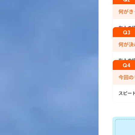
何がき
友人の
何が決
友人の
今回の
スピー