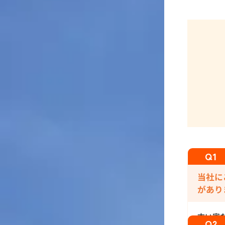
当社に
があり
古い家