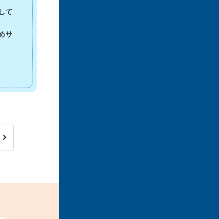
して
めサ