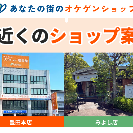
あなたの街の
オケゲンショッ
豊田本店
みよし店