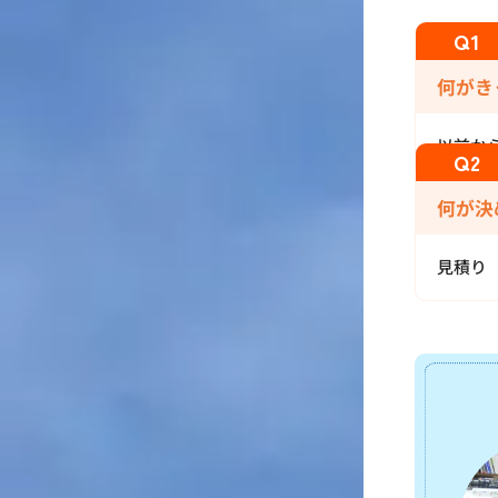
何がき
以前か
何が決
見積り