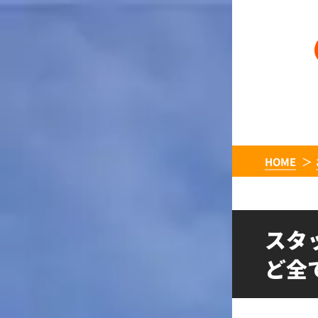
HOME
スタ
ど全