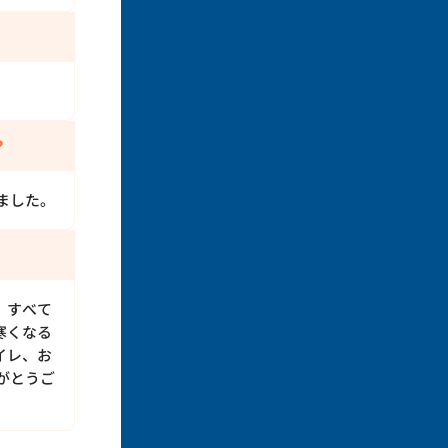
？
ました。
、すべて
寒くなる
イレ、お
がとうご