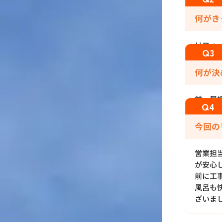
何がき
リフォ
何が決
前、屋
今回の
営業担
が安心
前に工
風呂も
ざいま