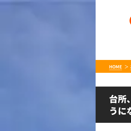
HOME
台所
うに