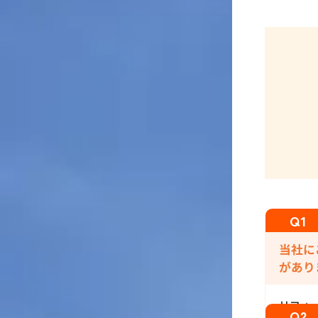
当社に
があり
リフォ