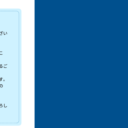
ざい
こ
るご
す。
の
ろし