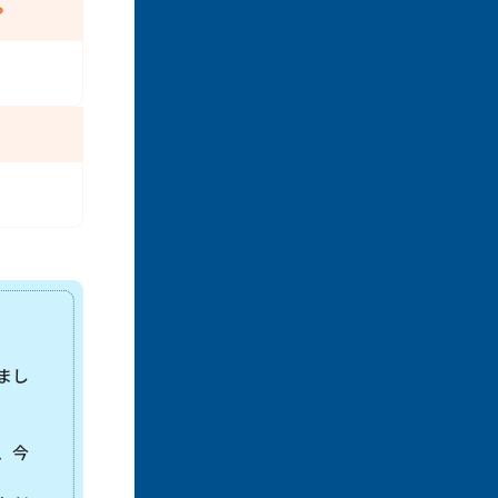
？
まし
、今