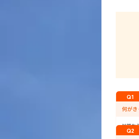
何がき
以前か