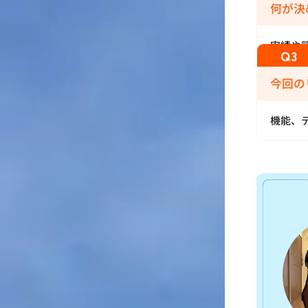
何が決
実績や
今回の
機能、