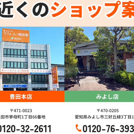
豊田本店
みよし店
〒471-0023
〒470-0205
豊田市挙母町1丁目66番地
愛知県みよし市三好丘緑3丁目1-
0120-32-2611
0120-76-39