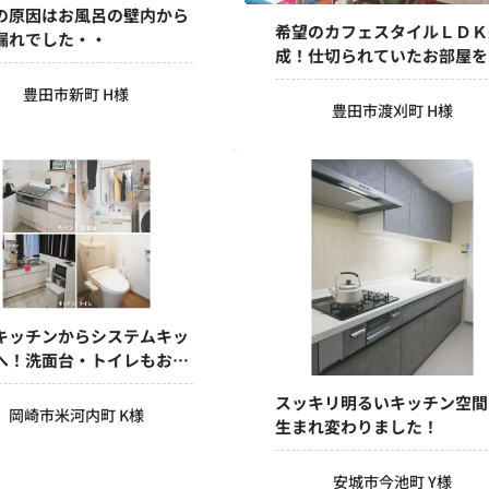
の原因はお風呂の壁内から
希望のカフェスタイルＬＤＫ
漏れでした・・
成！仕切られていたお部屋を
つの空間に♪
豊田市新町 H様
豊田市渡刈町 H様
キッチンからシステムキッ
へ！洗面台・トイレもお取
♪
スッキリ明るいキッチン空間
岡崎市米河内町 K様
生まれ変わりました！
安城市今池町 Y様