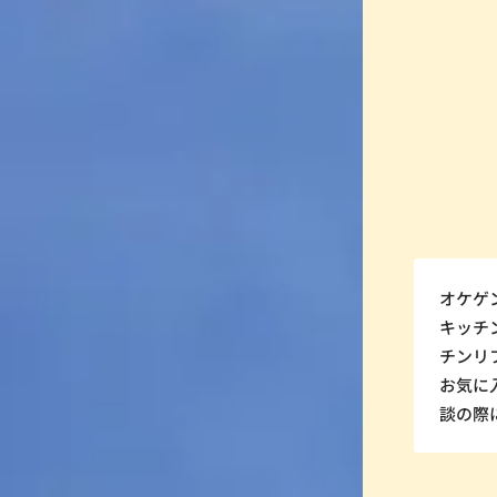
オケゲ
キッチ
チンリ
お気に
談の際