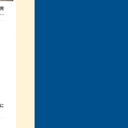
完
一
に