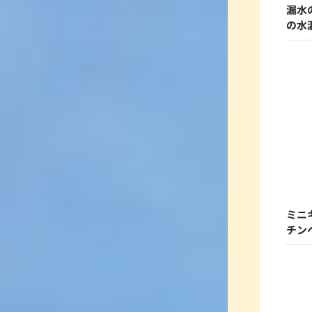
漏水
の水
ミニ
チン
替え