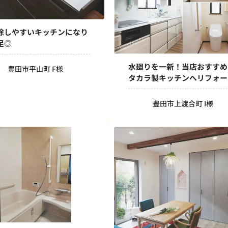
除しやすいキッチンになり
足◎
水廻りを一新！当店おすすめ
豊田市平山町 F様
タカラ製キッチンへリフォー
豊田市上渡合町 I様