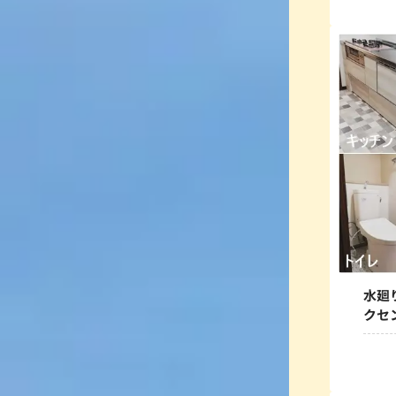
水廻
クセ
なり