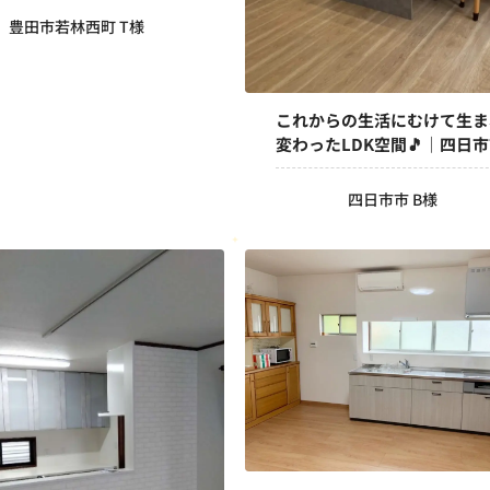
豊田市若林西町 T様
これからの生活にむけて生ま
変わったLDK空間🎵｜四日
四日市市 B様