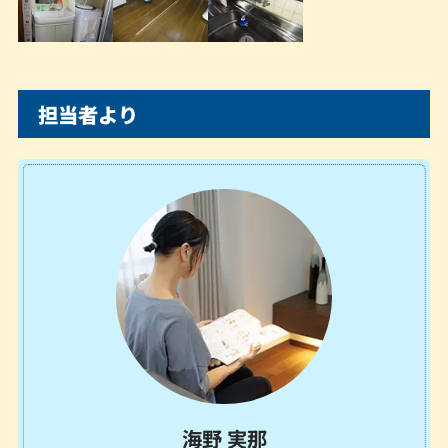
担当者より
海野 実那