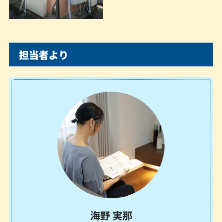
担当者より
海野 実那