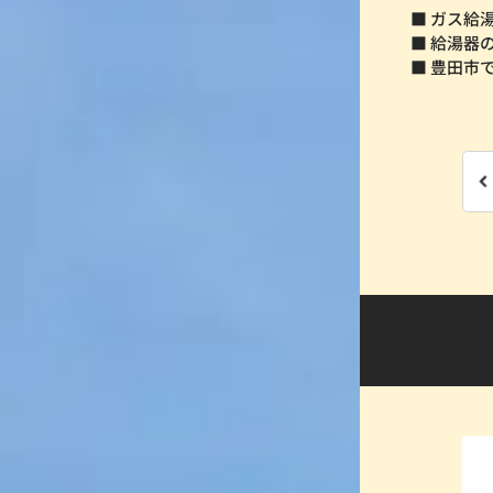
■ ガス給
■ 給湯器
■ 豊田市