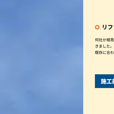
リフ
何社か相
きました
既存に合
施工