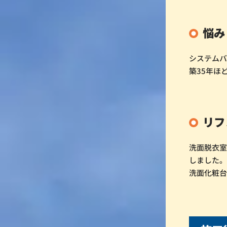
悩み
システム
築35年ほ
リフ
洗面脱衣室
しました
洗面化粧