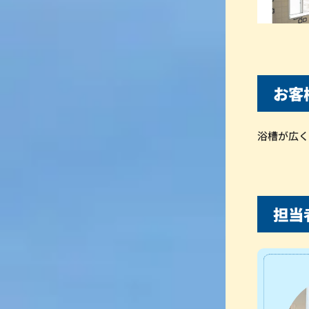
お客
浴槽が広
担当