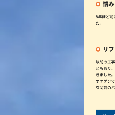
悩み
8年ほど前
た。
リフ
以前の工
どもあり、
きました
オケゲン
玄関前の