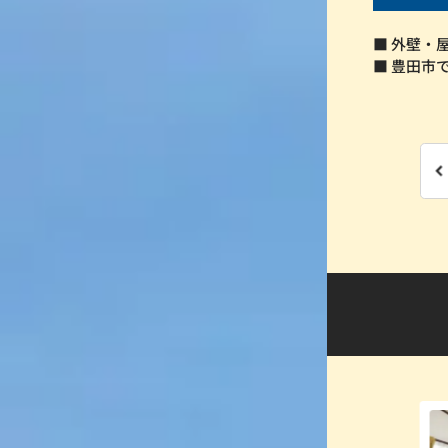
■ 外壁・
■ 豊田市