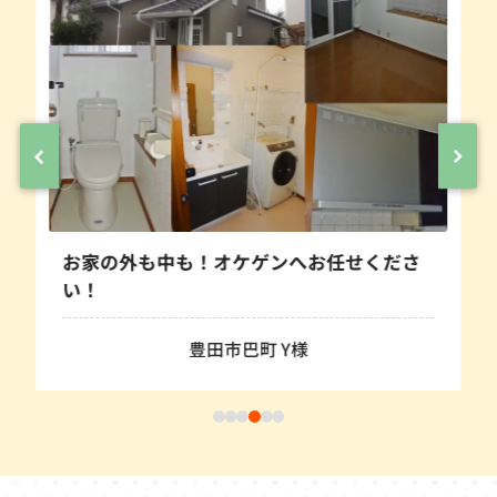
ゲンへお任せくださ
外壁塗装＆駐車場リフォー
 Y様
みよし市黒笹 