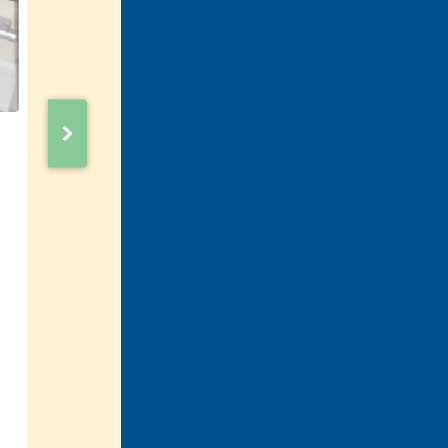
あたたかいお風呂へ変身！TOTO サザナ
豊田市青木町 G様