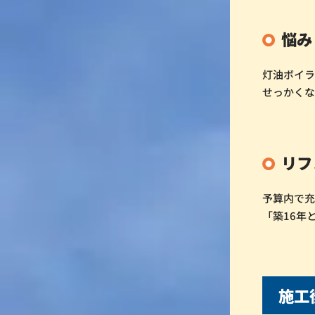
悩み
灯油ボイ
せっかく
リフ
予算内で
「築16年
施工