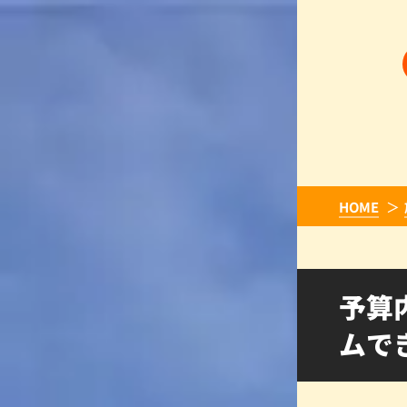
HOME
予算
ムで