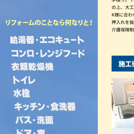
の上、大
K様に合わ
押入れを
介護保険
施工