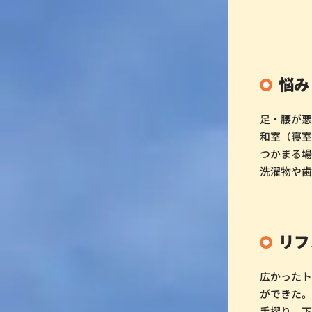
悩み
足・腰が
和室（寝
つかまる
洗濯物や歯
リフ
広かったト
ができた
手摺り。