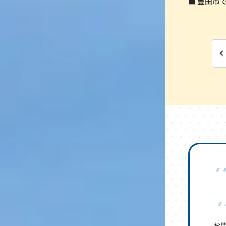
■ 豊田市
お