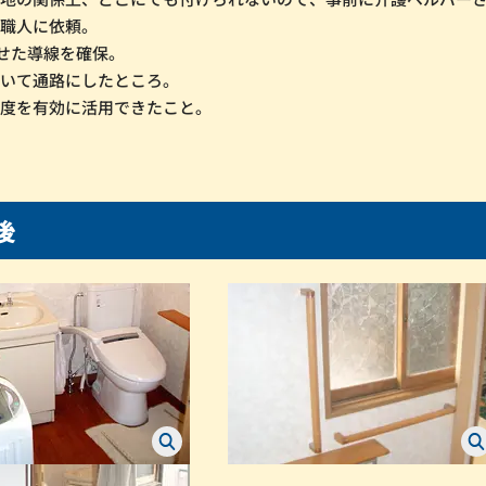
工職人に依頼。
せた導線を確保。
抜いて通路にしたところ。
制度を有効に活用できたこと。
後