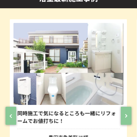
施工で気になるところも一緒にリフォ
あたたか
でお値打ちに！
へ浴室
豊田市亀首町 Ｗ様