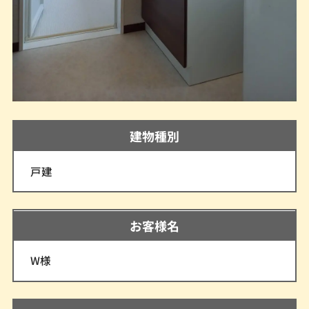
建物種別
戸建
お客様名
W様