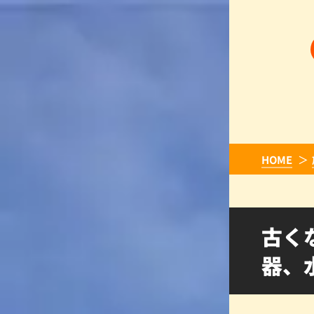
HOME
古く
器、