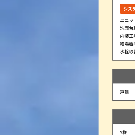
シス
ユニッ
洗面台
内装工
給湯器
水栓取
戸建
Y様