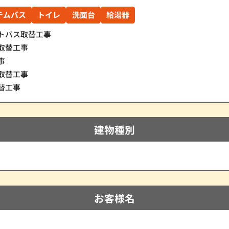
テムバス
トイレ
洗面台
給湯器
トバス取替工事
取替工事
事
取替工事
替工事
建物種別
お客様名