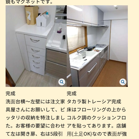
鏡もマグネットです。
完成
完成
洗⾯台横〜左壁には注⽂家
タカラ製トレーシア完成
具屋さんにお願いして、ピ
床はフローリングの上から
ッタリの収納を特注しまし
コルク調のクッションフロ
た。お客様の要望に合わせ
アを貼ってあります。店舗
て左は開き扉、右は5段引
⽤(⼟⾜OK)なので表⾯が強