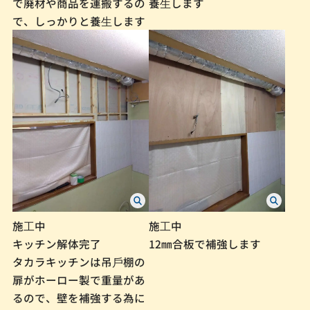
で廃材や商品を運搬するの
養⽣します
で、しっかりと養⽣します
施⼯中
施⼯中
キッチン解体完了
12㎜合板で補強します
タカラキッチンは吊⼾棚の
扉がホーロー製で重量があ
るので、壁を補強する為に