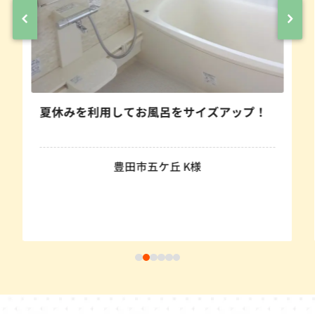
風呂をサイズアップ！
温かくて使い勝手の良い
五ケ丘 K様
ったです。
豊田市保見ケ