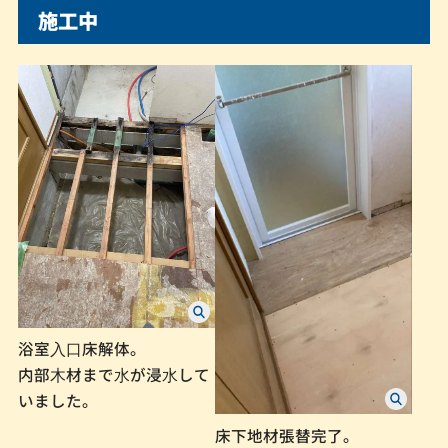
施工中
浴室⼊⼝床解体。
内部⽊材まで⽔が浸⽔して
いました。
床下地材張替完了。