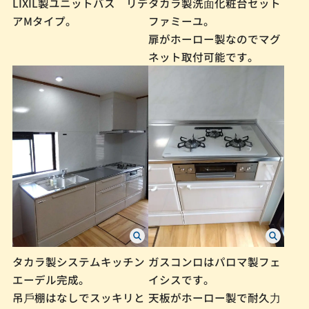
LIXIL製ユニットバス リデ
タカラ製洗⾯化粧台セット
アMタイプ。
ファミーユ。
扉がホーロー製なのでマグ
ネット取付可能です。
タカラ製システムキッチン
ガスコンロはパロマ製フェ
エーデル完成。
イシスです。
吊⼾棚はなしでスッキリと
天板がホーロー製で耐久⼒