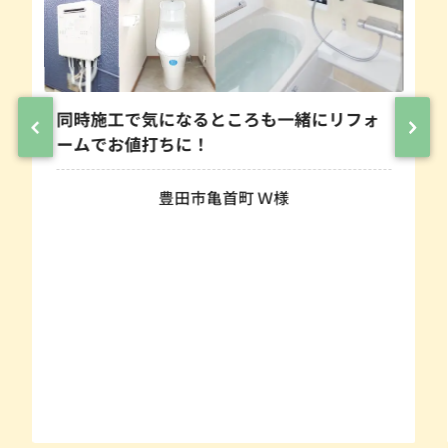
ところも一緒にリフォ
あたたかいお風呂へ変身！
へ浴室リフォーム！
首町 Ｗ様
豊田市青木町 