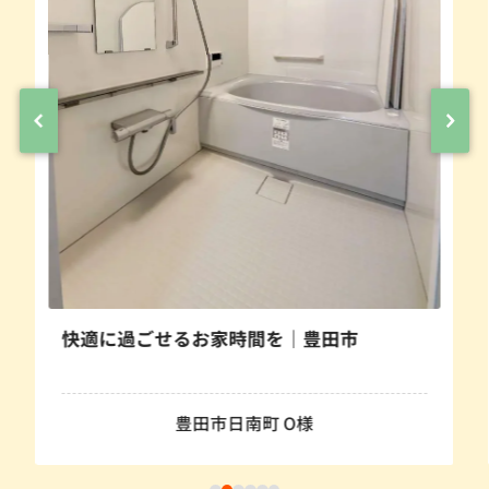
雰囲気がガラッと
フォームと内装張
安城
るお家時間を｜豊田市
豊田市日南町 O様