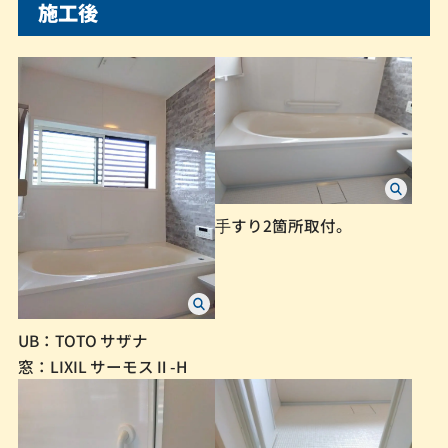
施工後
⼿すり2箇所取付。
UB：TOTO サザナ
窓：LIXIL サーモスⅡ-H