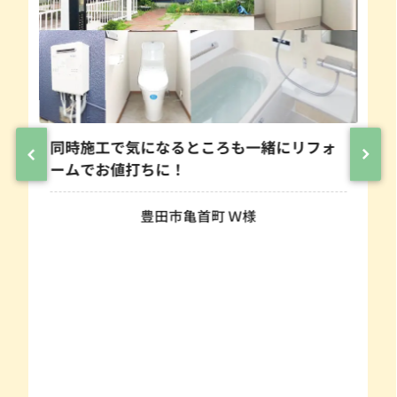
ォ
あたたかいお風呂へ変身！TOTO サザナ
へ浴室リフォーム！
豊田市青木町 G様