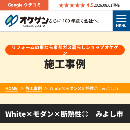
4.5
2026.08.01
現在
MENU
リフォームの事なら東邦ガス暮らしショップオケゲ
ン
施工事例
HOME
施工事例
White×モダン×断熱性◎｜みよし市
White×モダン×断熱性◎｜みよし市