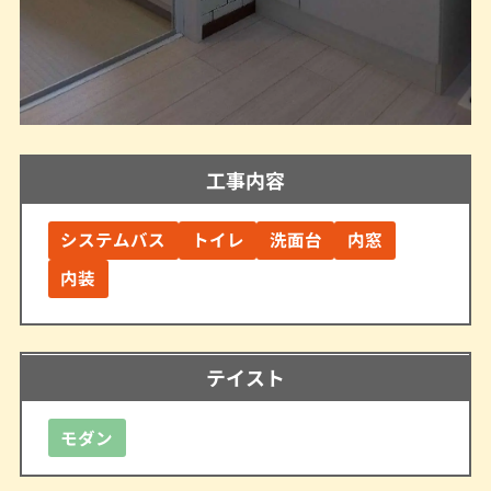
工事内容
システムバス
トイレ
洗面台
内窓
内装
テイスト
モダン