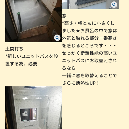
窓
*⾼さ・幅ともに⼩さくし
ました★お⾵呂の中で窓は
外気と触れる部分⼀番寒さ
を感じるところです・・・
⼟間打ち
せっかく断熱性能の⾼いユ
*新しいユニットバスを設
ニットバスにお取替えされ
置する為、必要
るなら
⼀緒に窓を取替えることで
さらに断熱性UP！