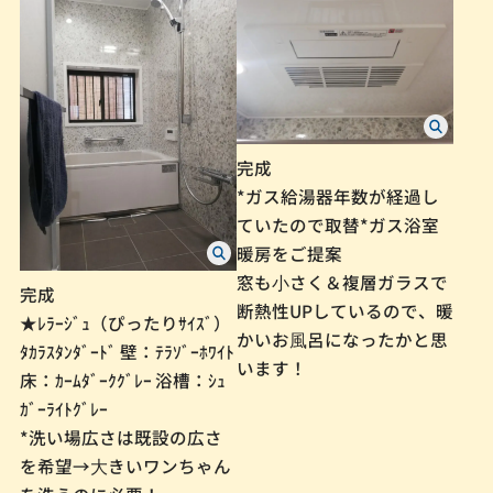
完成
*ガス給湯器年数が経過し
ていたので取替*ガス浴室
暖房をご提案
窓も⼩さく＆複層ガラスで
完成
断熱性UPしているので、暖
★ﾚﾗｰｼﾞｭ（ぴったりｻｲｽﾞ）
かいお⾵呂になったかと思
ﾀｶﾗｽﾀﾝﾀﾞｰﾄﾞ 壁：ﾃﾗｿﾞｰﾎﾜｲﾄ
います！
床：ｶｰﾑﾀﾞｰｸｸﾞﾚｰ 浴槽：ｼｭ
ｶﾞｰﾗｲﾄｸﾞﾚｰ
*洗い場広さは既設の広さ
を希望→⼤きいワンちゃん