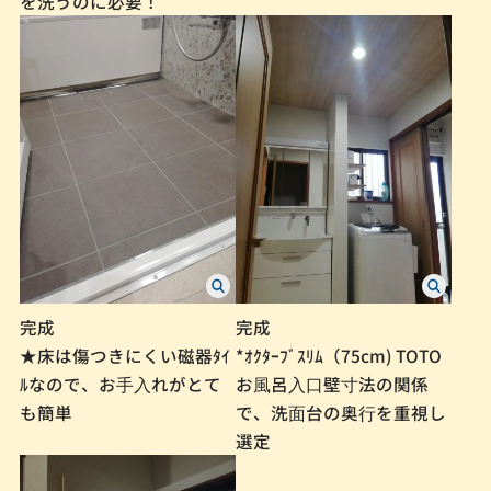
を洗うのに必要！
完成
完成
★床は傷つきにくい磁器ﾀｲ
*ｵｸﾀｰﾌﾞｽﾘﾑ（75cm) TOTO
ﾙなので、お⼿⼊れがとて
お⾵呂⼊⼝壁⼨法の関係
も簡単
で、洗⾯台の奥⾏を重視し
選定