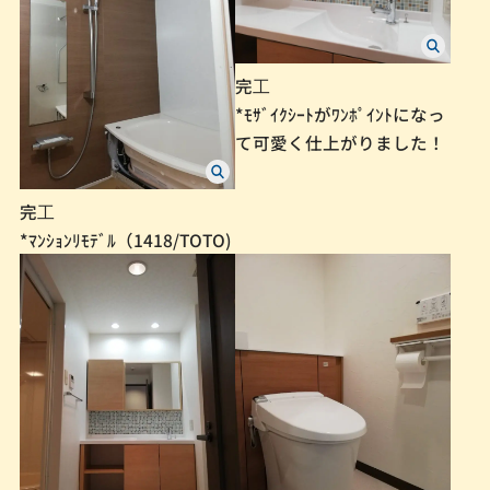
完⼯
*ﾓｻﾞｲｸｼｰﾄがﾜﾝﾎﾟｲﾝﾄになっ
て可愛く仕上がりました！
完⼯
*ﾏﾝｼｮﾝﾘﾓﾃﾞﾙ（1418/TOTO)