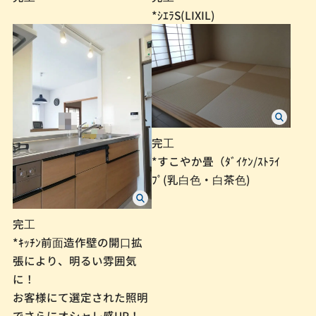
*ｼｴﾗS(LIXIL)
完⼯
*すこやか畳（ﾀﾞｲｹﾝ/ｽﾄﾗｲ
ﾌﾟ(乳⽩⾊・⽩茶⾊)
完⼯
*ｷｯﾁﾝ前⾯造作壁の開⼝拡
張により、明るい雰囲気
に！
お客様にて選定された照明
でさらにオシャレ感UP！