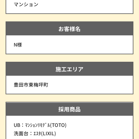
マンション
お客様名
N様
施工エリア
豊田市東梅坪町
採用商品
UB：ﾏﾝｼｮﾝﾘﾓﾃﾞﾙ(TOTO)
洗面台：ｴｽﾀ(LIXIL)