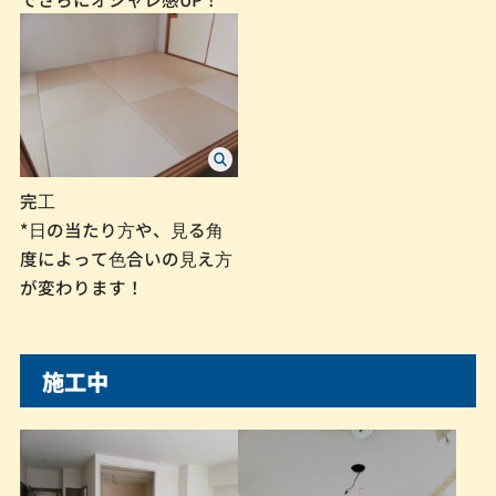
完⼯
*⽇の当たり⽅や、⾒る⾓
度によって⾊合いの⾒え⽅
が変わります！
施工中