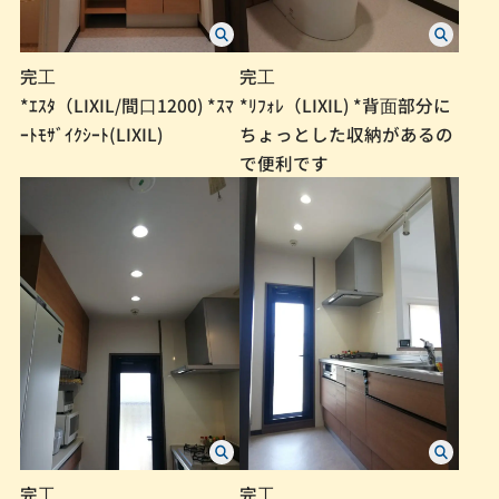
完⼯
完⼯
*ｴｽﾀ（LIXIL/間⼝1200) *ｽﾏ
*ﾘﾌｫﾚ（LIXIL) *背⾯部分に
ｰﾄﾓｻﾞｲｸｼｰﾄ(LIXIL)
ちょっとした収納があるの
で便利です
完⼯
完⼯