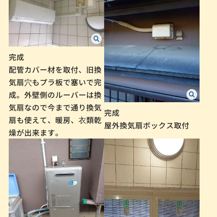
完成
配管カバー材を取付、旧換
気扇⽳もプラ板で塞いで完
成。外壁側のルーバーは換
気扇なので今まで通り換気
完成
扇も使えて、暖房、⾐類乾
屋外換気扇ボックス取付
燥が出来ます。