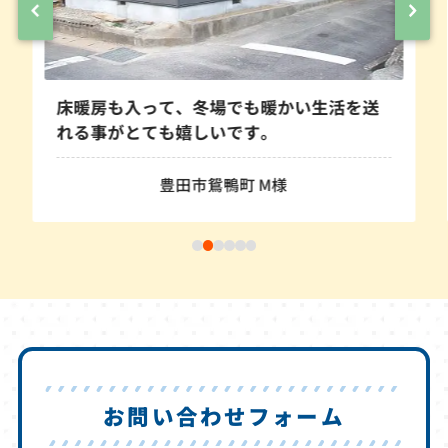
高効
床暖房も入って、冬場でも暖かい生活を送
した
れる事がとても嬉しいです。
豊田市鴛鴨町 M様
お問い合わせフォーム