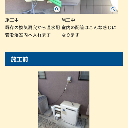
施⼯中
施⼯中
既存の換気扇⽳から温⽔配
室内の配管はこんな感じに
管を浴室内へ⼊れます
なります
施工前