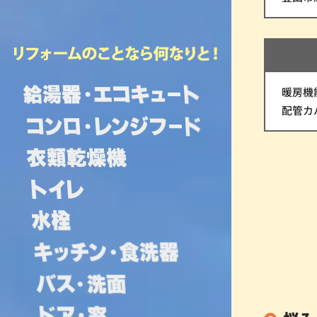
暖房機能
配管カバ