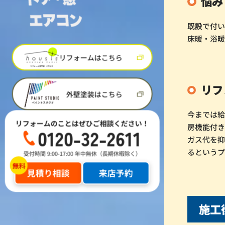
悩み
既設で付
床暖・浴
リフォームはこちら
リフ
外壁塗装はこちら
今までは
リフォームのことはぜひご相談ください！
房機能付
0120-32-2611
ガス代を
るという
受付時間 9:00-17:00 年中無休（長期休暇除く）
見積り相談
来店予約
施