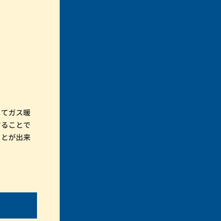
。
してガス暖
することで
ことが出来