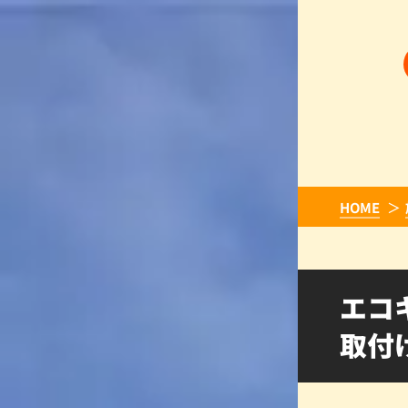
HOME
エコ
取付