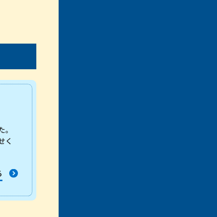
た。
せく
る