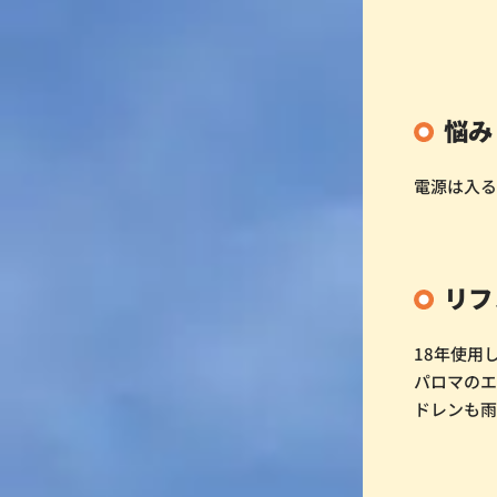
悩み
電源は入
リフ
18年使用
パロマの
ドレンも