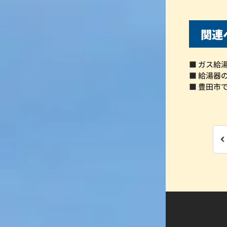
関連
■ ガス給
■ 給湯器
■ 豊田市