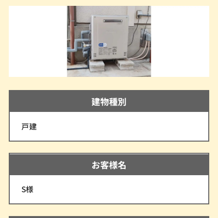
建物種別
戸建
お客様名
S様