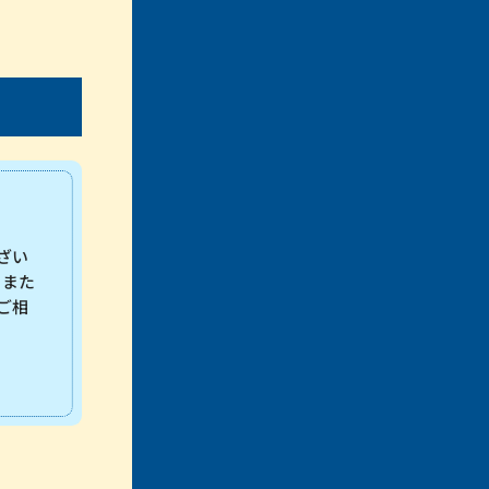
ざい
 また
ご相