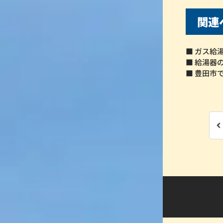
関連
■ ガス給
■ 給湯器
■ 豊田市