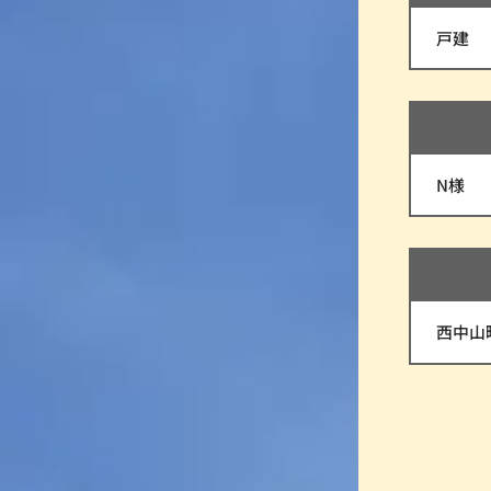
戸建
N様
西中山