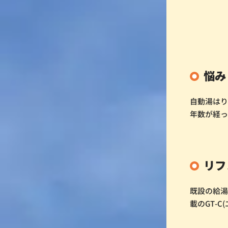
悩み
自動湯は
年数が経
リフ
既設の給
載のGT-