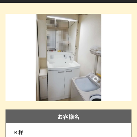
お客様名
Ｋ様